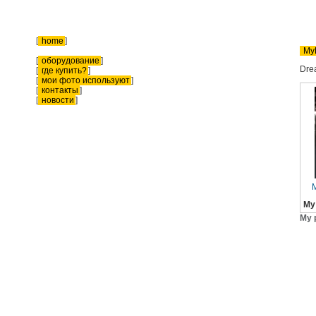
[
home
]
My
[
оборудование
]
Dre
[
где купить?
]
[
мои фото используют
]
[
контакты
]
[
новости
]
M
My
My 